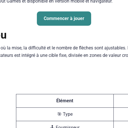
nOut Games et disponible en version mobile et navigateur.
Commencer à jouer
eu
où la mise, la difficulté et le nombre de flèches sont ajustables
teurs est intégré à une cible fixe, divisée en zones de valeur cro
Élément
🎯 Type
🕹️ Fournisseur