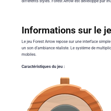
différents styles. Forest Arrow est développé par I
Informations sur le j
Le jeu Forest Arrow repose sur une interface simple 
un son d’ambiance réaliste. Le système de multiplica
mobiles.
Caractéristiques du jeu :