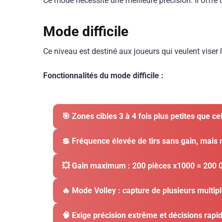
Ce mode nécessite une meilleure précision. Il offre u
Mode difficile
Ce niveau est destiné aux joueurs qui veulent viser 
Fonctionnalités du mode difficile :
🎯 Zones cibles 3 à 4 fois plus petites que ce
💲 Fréquence élevée de tirs sans gain, mais 
💥 Gain maximum : 200 pièces x1000 = 200 
🔥 Mode Volley : capture de plusieurs multipl
🧠 Exige précision extrême et décisions rapi