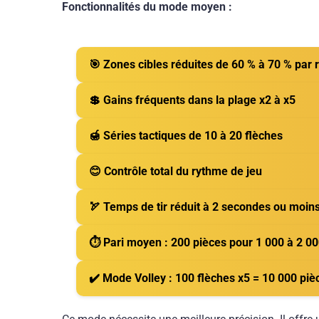
Fonctionnalités du mode moyen :
🎯 Zones cibles réduites de 60 % à 70 % par 
💲 Gains fréquents dans la plage x2 à x5
🍯 Séries tactiques de 10 à 20 flèches
😊 Contrôle total du rythme de jeu
🏹 Temps de tir réduit à 2 secondes ou moin
⏱ Pari moyen : 200 pièces pour 1 000 à 2 00
✔️ Mode Volley : 100 flèches x5 = 10 000 piè