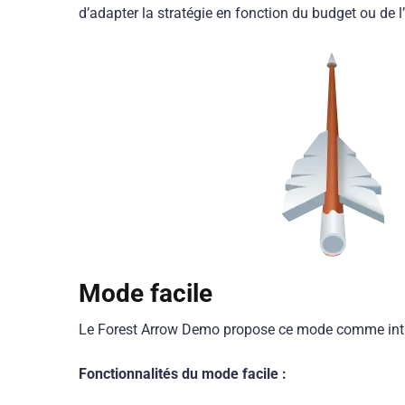
d’adapter la stratégie en fonction du budget ou de l
Mode facile
Le Forest Arrow Demo propose ce mode comme intr
Fonctionnalités du mode facile :